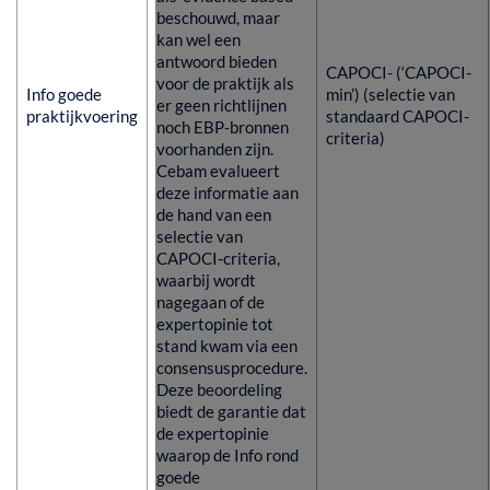
beschouwd, maar
kan wel een
antwoord bieden
CAPOCI- (‘CAPOCI-
voor de praktijk als
Info goede
min’) (selectie van
er geen richtlijnen
praktijkvoering
standaard CAPOCI-
noch EBP-bronnen
criteria)
voorhanden zijn.
Cebam evalueert
deze informatie aan
de hand van een
selectie van
CAPOCI-criteria,
waarbij wordt
nagegaan of de
expertopinie tot
stand kwam via een
consensusprocedure.
Deze beoordeling
biedt de garantie dat
de expertopinie
waarop de Info rond
goede