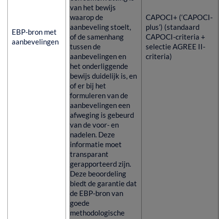
van het bewijs
waarop de
CAPOCI+ (‘CAPOCI-
aanbeveling stoelt,
plus’) (standaard
EBP-bron met
of de samenhang
CAPOCI-criteria +
aanbevelingen
tussen de
selectie AGREE II-
aanbevelingen en
criteria)
het onderliggende
bewijs duidelijk is, en
of er bij het
formuleren van de
aanbevelingen een
afweging is gebeurd
van de voor- en
nadelen. Deze
informatie moet
transparant
gerapporteerd zijn.
Deze beoordeling
biedt de garantie dat
de EBP-bron van
goede
methodologische