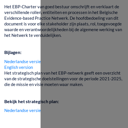
Het EBP-Charter van goed bestuur omschrijft en verklaart de
verschillende rollen, entiteiten en processen in het Belgische
Evidence-based Practice Netwerk. De hoofdbedoeling van dit
document is voor elke stakeholder zijn plaats, rol, toegevoegde
waarde en verantwoordelijkheden bij de algemene werking van
het Netwerk te verduidelijken.
Bijlagen:
Nederlandse versie
English version
Het strategisch plan van het EBP-netwerk geeft een overzicht
van de strategische doelstellingen voor de periode 2021-2025,
die de missie en visie moeten waar maken.
Bekijk het strategisch plan:
Nederlandse versie