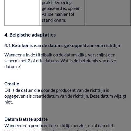
praktijkvoering
gebaseerd is, op een
valide manier tot
stand kwam.
4. Belgische adaptaties
4.1 Betekenis van de datums gekoppeld aan een richtlijn
Wanneer u in de titelbalk op de datum klikt, verschijnt een
scherm met 2 of drie datums. Wat is de betekenis van deze
datums?
Creatie
Dit is de datum die door de producent van de richtlijn is
opgegeven als creatiedatum van de richtlijn. Deze datum wijzigt
niet.
Datum laatste update
Wanneer een producent de richtlijn herziet, en al dan niet