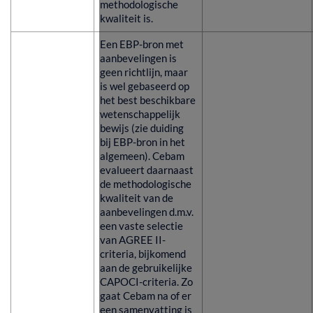
methodologische
kwaliteit is.
Een EBP-bron met
aanbevelingen is
geen richtlijn, maar
is wel gebaseerd op
het best beschikbare
wetenschappelijk
bewijs (zie duiding
bij EBP-bron in het
algemeen). Cebam
evalueert daarnaast
de methodologische
kwaliteit van de
aanbevelingen d.m.v.
een vaste selectie
van AGREE II-
criteria, bijkomend
aan de gebruikelijke
CAPOCI-criteria. Zo
gaat Cebam na of er
een samenvatting is