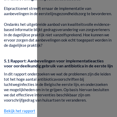
Ebpracticenet streeft ernaar de implementatie van
aanbevelingen in de eerstelijnsgezondheidszorg te bevorderen.
Ondanks het uitgebreide aanbod van kwaliteitsvolle evidence-
based informatie blijkt gedragsverandering van zorgverleners
in de dagelijkse praktijk niet vanzelfsprekend. Hoe kunnen we
ervoor zorgen dat aanbevelingen ook echt toegepast worden in
de dagelijkse praktijk?
5.1 Rapport: Aanbevelingen voor implementatieacties
voor oordeelkundig gebruik van antibiotica in de eerste lijn
In dit rapport onderzoeken we wat de problemen zijn die leiden
tot het hoge aantal antibioticavoorschriften bij
luchtweginfecties in de Belgische eerste lijn, en onderzoeken
we mogelijkheden om in te grijpen. Op basis hiervan besluiten
we dat effectieve interventies beschikbaar zijn om
voorschrijfgedrag van huisartsen te veranderen.
Bekijk het rapport