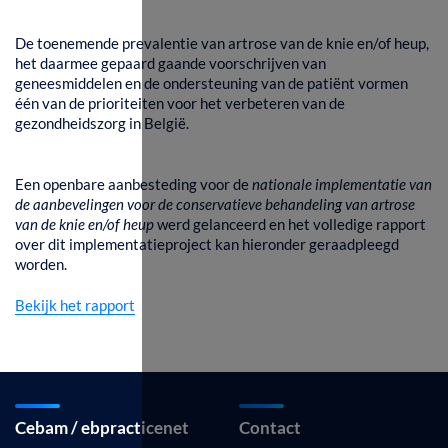
De toenemende prevalentie van artrose van de knie en/of heup,
het daarmee gepaard gaande voorschrijven van
geneesmiddelen en de ondersteuning van de patiënt vormen
één van de prioriteiten voor het verbeteren van de
gezondheidszorg in België.
Een openbare aanbesteding voor de
nationale implementatie van
de aanbevelingen voor de conservatieve behandeling van artrose
van de knie en/of heup
werd gelanceerd en het volledige rapport
over dit implementatieproject kan hieronder geraadpleegd
worden.
Bekijk het rapport
Cebam / ebpracticenet
Contact