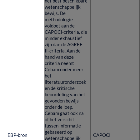
het best beschikbare
wetenschappelijk
bewijs. De
methodologie
voldoet aan de
CAPOCI-criteria, die
minder exhaustief
zijn dan de AGREE
II-criteria. Aan de
hand van deze
criteria neemt
Cebam onder meer
het
literatuuronderzoek
en de kritische
beoordeling van het
gevonden bewijs
onder de loep.
Cebam gaat ook na
of het verschil
tussen informatie
gebaseerd op
EBP-bron
CAPOCI
wetenschappelijk