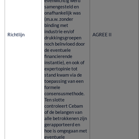
evenwichtig werd
samengesteld en
onafhankelijk was
(m.a.w. zonder
binding met
industrie en/of
Richtlijn
AGREE II
drukkingsgroepen
noch beïnvloed door
de eventuele
financierende
instantie), en ook of
expertopinie tot
stand kwam via de
toepassing van een
formele
consensusmethode.
Ten slotte
controleert Cebam
of de belangen van
alle betrokkenen zijn
gerapporteerd en
hoe is omgegaan met
eventuele