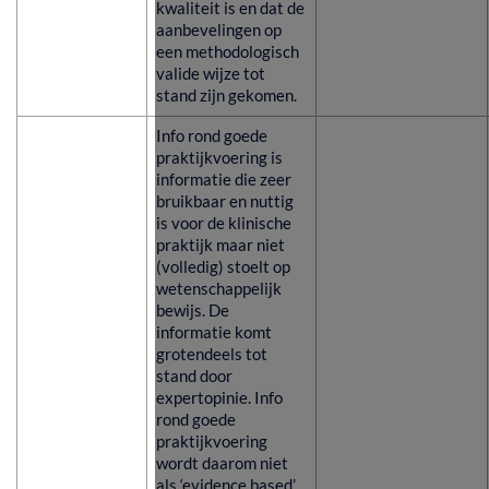
kwaliteit is en dat de
aanbevelingen op
een methodologisch
valide wijze tot
stand zijn gekomen.
Info rond goede
praktijkvoering is
informatie die zeer
bruikbaar en nuttig
is voor de klinische
praktijk maar niet
(volledig) stoelt op
wetenschappelijk
bewijs. De
informatie komt
grotendeels tot
stand door
expertopinie. Info
rond goede
praktijkvoering
wordt daarom niet
als ‘evidence based’