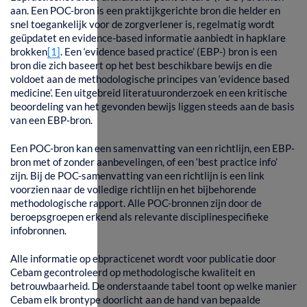
aan. Een POC-bron is een praktijkgerichte bron die helder en
snel toegankelijk voor de zorgverlener is, regelmatig wordt
geüpdatet en evidence-based informatie aanbiedt in hapklare
brokken
[1]
. Een ‘evidence based practice’ (EBP-) bron is een
bron die zich baseert op het best beschikbare bewijs en die
voldoet aan de methodologische principes van ‘evidence based
medicine’. Een uitgebreid literatuuronderzoek en een kritische
beoordeling van het gevonden bewijs liggen steeds aan de basis
van een EBP-bron.
Een POC-bron kan een samenvatting van een richtlijn, een EBP-
bron met of zonder aanbevelingen, of een ‘best practice info’
zijn. Bij de POC-samenvatting van een richtlijn is een link
voorzien naar de volledige richtlijn en het bijbehorende
methodologische rapport. Alle POC-bronnen zijn door de
beroepsgroepen erkend als relevante disciplinespecifieke
infobronnen.
Alle informatie op ebpracticenet wordt voor publicatie door
Cebam gecontroleerd op methodologische kwaliteit en
betrouwbaarheid. De onderstaande tabel toont op welke manier
Cebam elk brontype doorlicht aan de hand van bepaalde