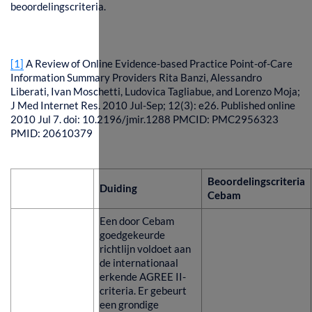
beoordelingscriteria.
[1]
A Review of Online Evidence-based Practice Point-of-Care
Information Summary Providers
Rita Banzi, Alessandro
Liberati, Ivan Moschetti, Ludovica Tagliabue, and Lorenzo Moja;
J Med Internet Res. 2010 Jul-Sep; 12(3): e26. Published online
2010 Jul 7. doi: 10.2196/jmir.1288 PMCID: PMC2956323
PMID: 20610379
Beoordelingscriteria
Duiding
Cebam
Een door Cebam
goedgekeurde
richtlijn voldoet aan
de internationaal
erkende AGREE II-
criteria. Er gebeurt
een grondige