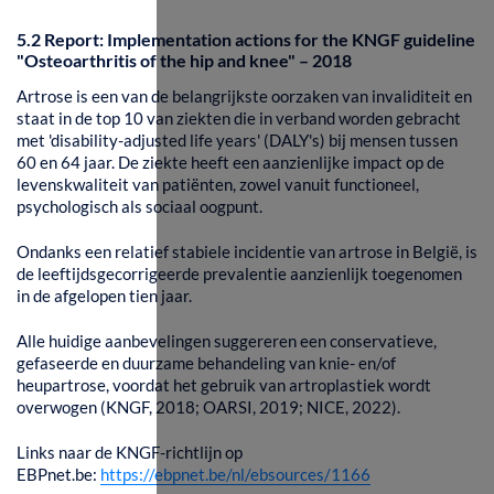
5.2 Report: Implementation actions for the KNGF guideline
"Osteoarthritis of the hip and knee" – 2018
Artrose is een van de belangrijkste oorzaken van invaliditeit en
staat in de top 10 van ziekten die in verband worden gebracht
met 'disability-adjusted life years' (DALY's) bij mensen tussen
60 en 64 jaar. De ziekte heeft een aanzienlijke impact op de
levenskwaliteit van patiënten, zowel vanuit functioneel,
psychologisch als sociaal oogpunt.
Ondanks een relatief stabiele incidentie van artrose in België, is
de leeftijdsgecorrigeerde prevalentie aanzienlijk toegenomen
in de afgelopen tien jaar.
Alle huidige aanbevelingen suggereren een conservatieve,
gefaseerde en duurzame behandeling van knie- en/of
heupartrose, voordat het gebruik van artroplastiek wordt
overwogen (KNGF, 2018; OARSI, 2019; NICE, 2022).
Links naar de KNGF-richtlijn op
EBPnet.be:
https://ebpnet.be/nl/ebsources/1166