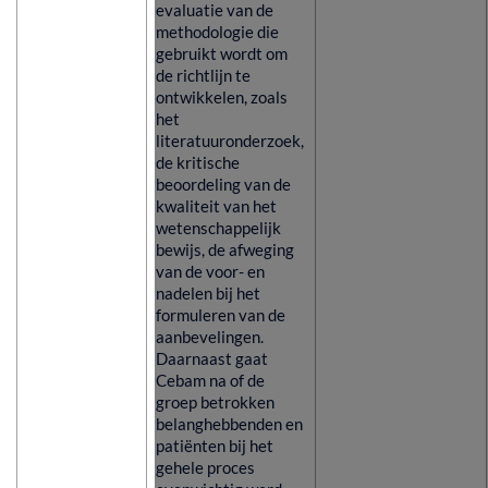
evaluatie van de
methodologie die
gebruikt wordt om
de richtlijn te
ontwikkelen, zoals
het
literatuuronderzoek,
de kritische
beoordeling van de
kwaliteit van het
wetenschappelijk
bewijs, de afweging
van de voor- en
nadelen bij het
formuleren van de
aanbevelingen.
Daarnaast gaat
Cebam na of de
groep betrokken
belanghebbenden en
patiënten bij het
gehele proces