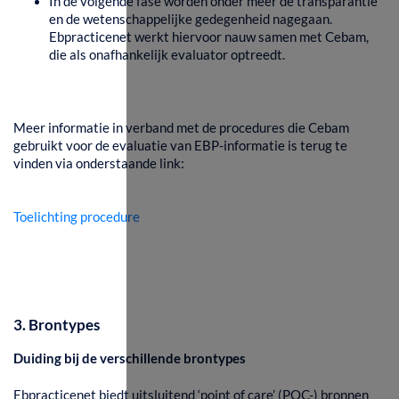
In de volgende fase worden onder meer de transparantie
en de wetenschappelijke gedegenheid nagegaan.
Ebpracticenet werkt hiervoor nauw samen met Cebam,
die als onafhankelijk evaluator optreedt.
Meer informatie in verband met de procedures die Cebam
gebruikt voor de evaluatie van EBP-informatie is terug te
vinden via onderstaande link:
Toelichting procedure
3. Brontypes
Duiding bij de verschillende brontypes
Ebpracticenet biedt uitsluitend ‘point of care’ (POC-) bronnen