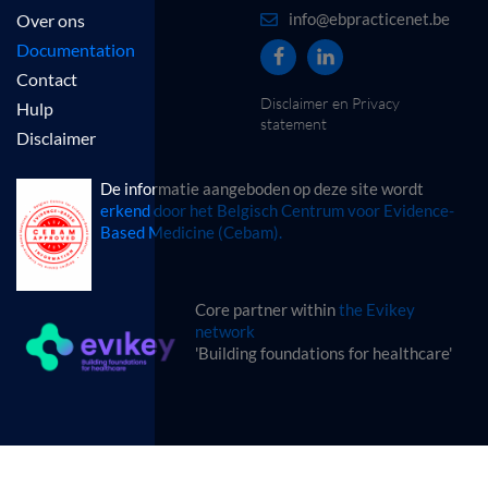
info@ebpracticenet.be
Over ons
Documentation
Contact
Disclaimer en Privacy
Hulp
statement
Disclaimer
De informatie aangeboden op deze site wordt
erkend door het Belgisch Centrum voor Evidence-
Based Medicine (Cebam).
Core partner within
the Evikey
network
'Building foundations for healthcare'