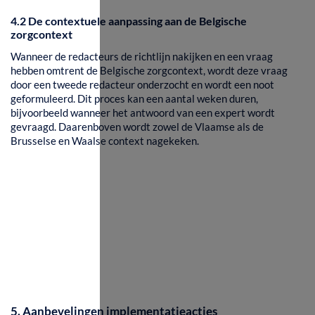
4.2 De contextuele aanpassing aan de Belgische
zorgcontext
Wanneer de redacteurs de richtlijn nakijken en een vraag
hebben omtrent de Belgische zorgcontext, wordt deze vraag
door een tweede redacteur onderzocht en wordt een noot
geformuleerd. Dit proces kan een aantal weken duren,
bijvoorbeeld wanneer het antwoord van een expert wordt
gevraagd. Daarenboven wordt zowel de Vlaamse als de
Brusselse en Waalse context nagekeken.
5. Aanbevelingen implementatieacties