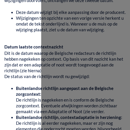
wijzigingen doorvoert, ontvangen we deze tweede datum.
Deze datum wijzigt bij elke aanpassing door de producent.
Wijzigingen ten opzichte van een vorige versie herkent u
omdat de tekst onderlijnd is. Wanneer u de muis op de
wijziging plaatst, ziet u de datum van wijziging.
Datum laatste contextnazicht
Dit is de datum waarop de Belgische redacteurs de richtlijn
hebben nagekeken op context. Op basis van dit nazicht kan het
zijn dat er een adaptatie of noot wordt toegevoegd aan de
richtlijn (zie hierna)
De status van de richtlijn wordt nu gewijzigd:
Buitenlandse richtlijn aangepast aan de Belgische
zorgcontext:
De richtlijn is nagekeken en is conform de Belgische
zorgcontext. Eventuele afwijkingen worden zichtbaar
gemaakt via een Adaptatie of Noot (zie verder.
Buitenlandse richtlijn, contextadaptatie in herziening:
De richtlijn is al eerder nagekeken, maar er zijn nog
elementen die onderzocht moeten worden, bijvoorbeeld