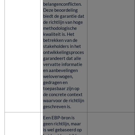
belangenconflicten.
Deze beoordeling
biedt de garantie dat
de richtlijn van hoge
methodologische
kwaliteit is. Het
betrekken van de
stakeholders in het
ontwikkelingsproces
garandeert dat alle
vervatte informatie
en aanbevelingen
weloverwogen,
gedragen en
toepasbaar zijn op
de concrete context
waarvoor de richtlijn
geschreven is.
Een EBP-bron is
geen richtlijn, maar
is wel gebaseerd op