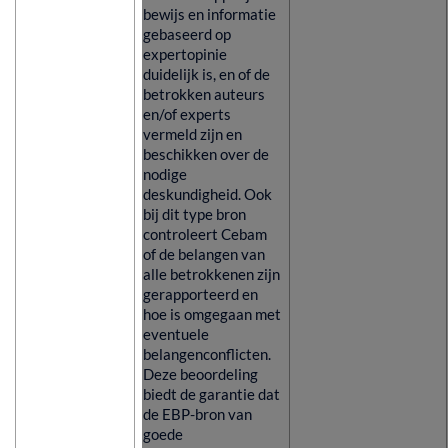
bewijs en informatie
gebaseerd op
expertopinie
duidelijk is, en of de
betrokken auteurs
en/of experts
vermeld zijn en
beschikken over de
nodige
deskundigheid. Ook
bij dit type bron
controleert Cebam
of de belangen van
alle betrokkenen zijn
gerapporteerd en
hoe is omgegaan met
eventuele
belangenconflicten.
Deze beoordeling
biedt de garantie dat
de EBP-bron van
goede