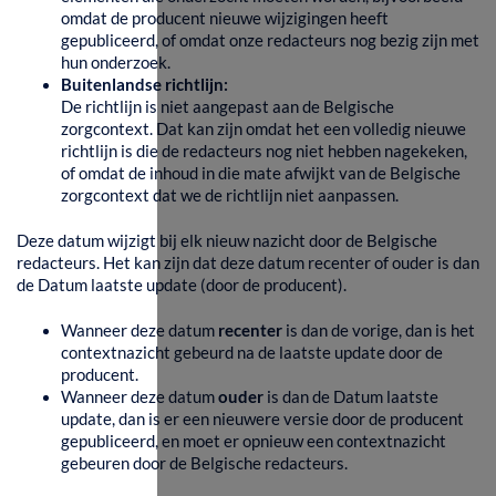
omdat de producent nieuwe wijzigingen heeft
gepubliceerd, of omdat onze redacteurs nog bezig zijn met
hun onderzoek.
Buitenlandse richtlijn:
De richtlijn is niet aangepast aan de Belgische
zorgcontext. Dat kan zijn omdat het een volledig nieuwe
richtlijn is die de redacteurs nog niet hebben nagekeken,
of omdat de inhoud in die mate afwijkt van de Belgische
zorgcontext dat we de richtlijn niet aanpassen.
Deze datum wijzigt bij elk nieuw nazicht door de Belgische
redacteurs. Het kan zijn dat deze datum recenter of ouder is dan
de Datum laatste update (door de producent).
Wanneer deze datum
recenter
is dan de vorige, dan is het
contextnazicht gebeurd na de laatste update door de
producent.
Wanneer deze datum
ouder
is dan de Datum laatste
update, dan is er een nieuwere versie door de producent
gepubliceerd, en moet er opnieuw een contextnazicht
gebeuren door de Belgische redacteurs.