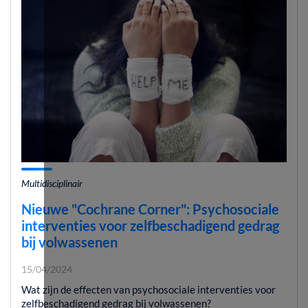
Multidisciplinair
Nieuwe "Cochrane Corner": Psychosociale
interventies voor zelfbeschadigend gedrag
bij volwassenen
15/04/2024
Wat zijn de effecten van psychosociale interventies voor
zelfbeschadigend gedrag bij volwassenen?