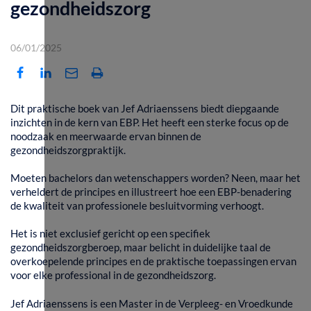
gezondheidszorg
06/01/2025
Dit praktische boek van Jef Adriaenssens biedt diepgaande
inzichten in de kern van EBP. Het heeft een sterke focus op de
noodzaak en meerwaarde ervan binnen de
gezondheidszorgpraktijk.
Moeten bachelors dan wetenschappers worden? Neen, maar het
verheldert de principes en illustreert hoe een EBP-benadering
de kwaliteit van professionele besluitvorming verhoogt.
Het is niet exclusief gericht op een speciﬁek
gezondheidszorgberoep, maar belicht in duidelijke taal de
overkoepelende principes en de praktische toepassingen ervan
voor elke professional in de gezondheidszorg.
Jef Adriaenssens is een Master in de Verpleeg- en Vroedkunde