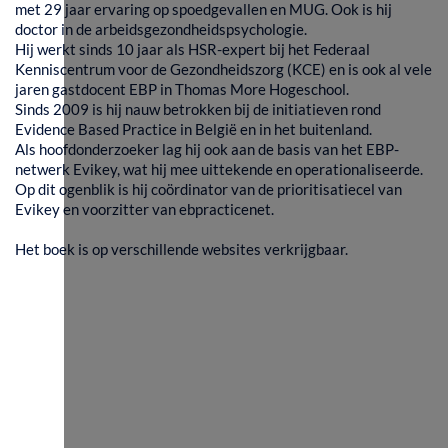
met 29 jaar ervaring op spoedgevallen en MUG. Ook is hij
doctor in de arbeidsgezondheidspsychologie.
Hij werkt sinds 10 jaar als HSR-expert bij het Federaal
Kenniscentrum voor de Gezondheidszorg (KCE) en is ook al vele
jaren gastdocent EBP in Thomas More Hogeschool.
Sinds 2009 is hij nauw betrokken bij de initiatieven rond
Evidence Based Practice in België en in het buitenland.
Als hoofdonderzoeker lag hij ook aan de basis van het EBP-
netwerk Evikey, wat hij mee uittekende en operationaliseerde.
Op dit ogenblik is hij coördinator van de prioritisatiecel van
Evikey en voorzitter van ebpracticenet.
Het boek is op verschillende websites verkrijgbaar.